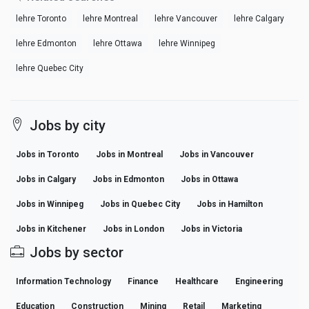
lehre Toronto
lehre Montreal
lehre Vancouver
lehre Calgary
lehre Edmonton
lehre Ottawa
lehre Winnipeg
lehre Quebec City
Jobs by city
Jobs in Toronto
Jobs in Montreal
Jobs in Vancouver
Jobs in Calgary
Jobs in Edmonton
Jobs in Ottawa
Jobs in Winnipeg
Jobs in Quebec City
Jobs in Hamilton
Jobs in Kitchener
Jobs in London
Jobs in Victoria
Jobs by sector
Information Technology
Finance
Healthcare
Engineering
Education
Construction
Mining
Retail
Marketing