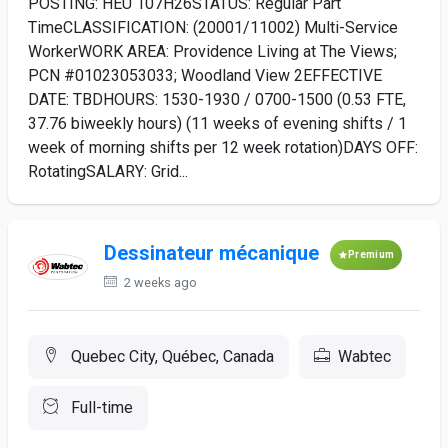
POSTING: HEU 107H26STATUS: Regular Part
TimeCLASSIFICATION: (20001/11002) Multi-Service
WorkerWORK AREA: Providence Living at The Views;
PCN #01023053033; Woodland View 2EFFECTIVE
DATE: TBDHOURS: 1530-1930 / 0700-1500 (0.53 FTE,
37.76 biweekly hours) (11 weeks of evening shifts / 1
week of morning shifts per 12 week rotation)DAYS OFF:
RotatingSALARY: Grid...
Dessinateur mécanique
Premium
2 weeks ago
Quebec City, Québec, Canada
Wabtec
Full-time